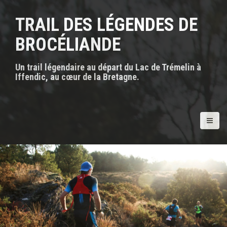
A
l
TRAIL DES LÉGENDES DE
l
e
BROCÉLIANDE
r
a
Un trail légendaire au départ du Lac de Trémelin à
u
Iffendic, au cœur de la Bretagne.
c
o
n
t
e
n
u
p
r
i
n
c
i
p