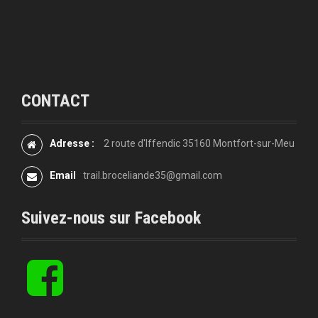
l
'
a
r
CONTACT
t
i
Adresse :
2 route d'Iffendic 35160 Montfort-sur-Meu
c
Email
trail.broceliande35@gmail.com
l
Suivez-nous sur Facebook
e
f
b