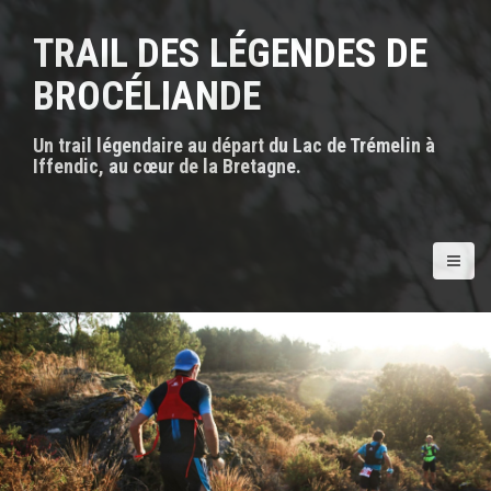
A
l
TRAIL DES LÉGENDES DE
l
e
BROCÉLIANDE
r
a
Un trail légendaire au départ du Lac de Trémelin à
u
Iffendic, au cœur de la Bretagne.
c
o
n
t
e
n
u
p
r
i
n
c
i
p