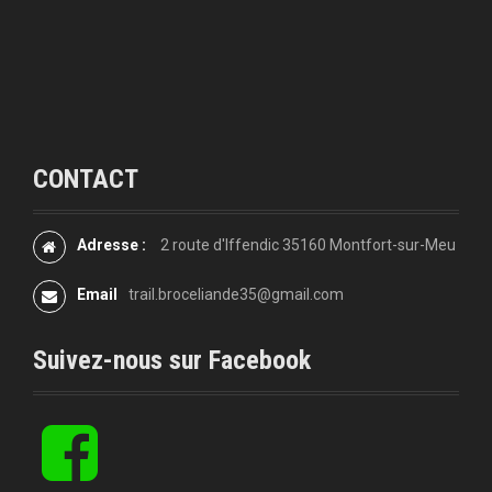
l
'
a
r
t
CONTACT
i
Adresse :
2 route d'Iffendic 35160 Montfort-sur-Meu
c
Email
trail.broceliande35@gmail.com
l
e
Suivez-nous sur Facebook
f
b