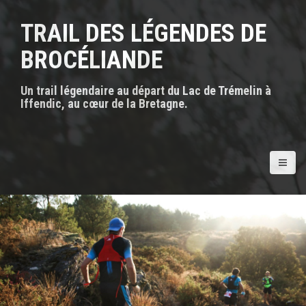
A
l
TRAIL DES LÉGENDES DE
l
e
BROCÉLIANDE
r
a
Un trail légendaire au départ du Lac de Trémelin à
u
Iffendic, au cœur de la Bretagne.
c
o
n
t
e
n
u
p
r
i
n
c
i
p